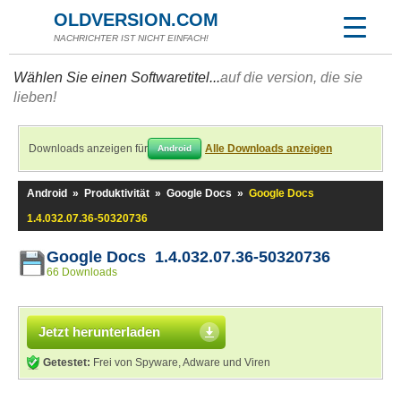
OLDVERSION.COM
NACHRICHTER IST NICHT EINFACH!
Wählen Sie einen Softwaretitel...
auf die version, die sie
lieben!
Downloads anzeigen für
Alle Downloads anzeigen
Android
Android
»
Produktivität
»
Google Docs
»
Google Docs
1.4.032.07.36-50320736
Google Docs 1.4.032.07.36-50320736
66 Downloads
Jetzt herunterladen
Getestet:
Frei von Spyware, Adware und Viren