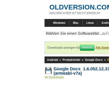
OLDVERSION.CO
NACHRICHTER IST NICHT EINFACH!
Windows
Mac
Linux
Andr
Wählen Sie einen Softwaretitel...
auf 
Downloads anzeigen für
Alle Down
Android
Android
»
Produktivität
»
Google Docs
»
G
Google Docs 1.6.052.12.3
(armeabi-v7a)
39 Downloads