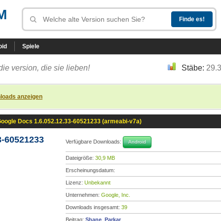
M
oid
Spiele
die version, die sie lieben!
Stäbe:
29.
loads anzeigen
oogle Docs 1.6.052.12.33-60521233 (armeabi-v7a)
3-60521233
Verfügbare Downloads:
Android
Dateigröße:
30,9 MB
Erscheinungsdatum:
Lizenz:
Unbekannt
Unternehmen:
Google, Inc.
Downloads insgesamt:
39
Beitrag:
Shane_Parkar