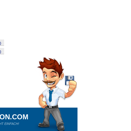
)
)
ION.COM
HT EINFACH!