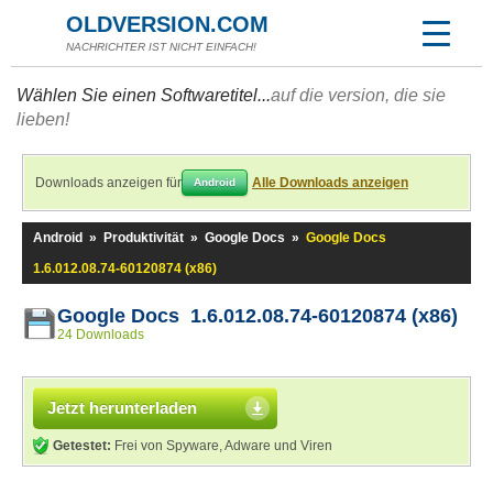
OLDVERSION.COM
NACHRICHTER IST NICHT EINFACH!
Wählen Sie einen Softwaretitel...
auf die version, die sie
lieben!
Downloads anzeigen für
Alle Downloads anzeigen
Android
Android
»
Produktivität
»
Google Docs
»
Google Docs
1.6.012.08.74-60120874 (x86)
Google Docs 1.6.012.08.74-60120874 (x86)
24 Downloads
Jetzt herunterladen
Getestet:
Frei von Spyware, Adware und Viren