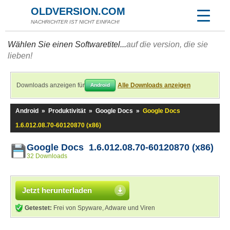
OLDVERSION.COM
NACHRICHTER IST NICHT EINFACH!
Wählen Sie einen Softwaretitel...
auf die version, die sie
lieben!
Downloads anzeigen für
Alle Downloads anzeigen
Android
Android
»
Produktivität
»
Google Docs
»
Google Docs
1.6.012.08.70-60120870 (x86)
Google Docs 1.6.012.08.70-60120870 (x86)
32 Downloads
Jetzt herunterladen
Getestet:
Frei von Spyware, Adware und Viren