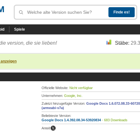
M
oid
Spiele
die version, die sie lieben!
Stäbe:
29.
 anzeigen
Offizielle Website:
Nicht verfügbar
Unternehmen:
Google, Inc.
Zuletzt hinzugefügte Version:
Google Docs 1.6.072.08.33-6072
(armeabi-v7a)
Beliebteste Version:
Google Docs 1.4.392.08.34-53920834
- 683 Downloads
Anteil: