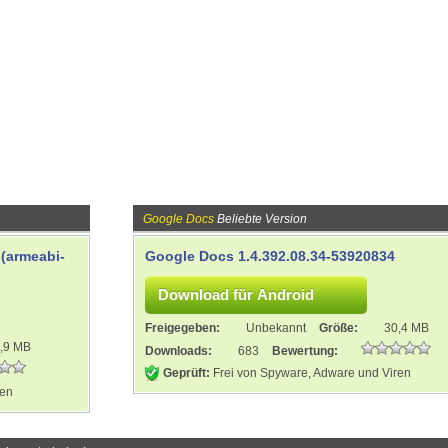
Google Docs
Beliebte Version
(armeabi-
Google Docs 1.4.392.08.34-53920834
Freigegeben:
Unbekannt
Größe:
30,4 MB
,9 MB
Downloads:
683
Bewertung:
Geprüft:
Frei von Spyware, Adware und Viren
ren