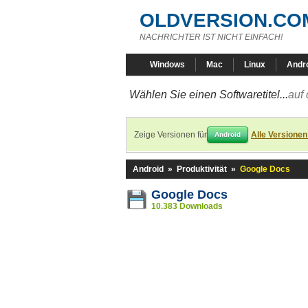
OLDVERSION.CO
NACHRICHTER IST NICHT EINFACH!
Windows
Mac
Linux
Andr
Wählen Sie einen Softwaretitel...
auf 
Zeige Versionen für
Alle Versionen
Android
Android
»
Produktivität
»
Google Docs
Google Docs
10.383 Downloads