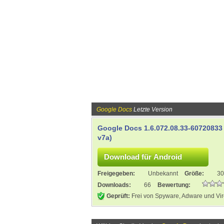
Google Docs
Letzte Version
Google Docs 1.6.072.08.33-60720833 
v7a)
Freigegeben:
Unbekannt
Größe:
30
Downloads:
66
Bewertung:
Geprüft:
Frei von Spyware, Adware und Vi