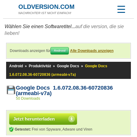
OLDVERSION.COM
NACHRICHTER IST NICHT EINFACH!
Wählen Sie einen Softwaretitel...
auf die version, die sie
lieben!
Downloads anzeigen für
Alle Downloads anzeigen
Android
Android
»
Produktivität
»
Google Docs
»
Google Docs
1.6.072.08.36-60720836 (armeabi-v7a)
Google Docs 1.6.072.08.36-60720836
(armeabi-v7a)
50 Downloads
Jetzt herunterladen
Getestet:
Frei von Spyware, Adware und Viren