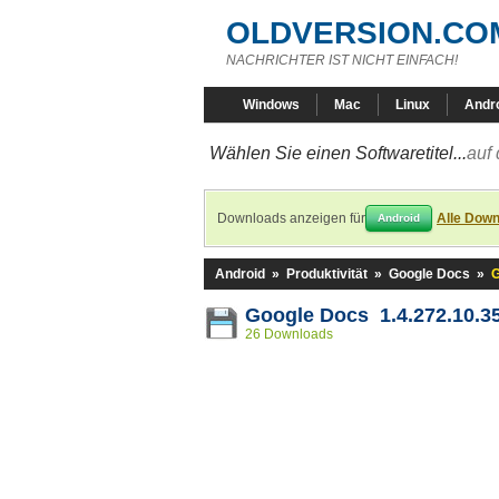
OLDVERSION.CO
NACHRICHTER IST NICHT EINFACH!
Windows
Mac
Linux
Andr
Wählen Sie einen Softwaretitel...
auf 
Downloads anzeigen für
Alle Down
Android
Android
»
Produktivität
»
Google Docs
»
G
Google Docs 1.4.272.10.3
26 Downloads