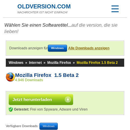
OLDVERSION.COM
NACHRICHTER IST NICHT EINFACH!
Wählen Sie einen Softwaretitel...
auf die version, die sie
lieben!
Downloads anzeigen für
Alle Downloads anzeigen
Windows
Windows
»
Internet
»
Mozilla Firefox
»
Mozilla Firefox 1.5 Beta 2
Mozilla Firefox 1.5 Beta 2
4.946 Downloads
Jetzt herunterladen
Getestet:
Frei von Spyware, Adware und Viren
Verfügbare Downloads:
Windows