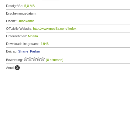
Dateigröße:
5,0 MB
Erscheinungsdatum:
Lizenz:
Unbekannt
Offizielle Website:
http://www.mozilla.com/firefox
Unternehmen:
Mozilla
Downloads insgesamt:
4.946
Beitrag:
Shane_Parkar
Bewertung:
(0 stimmen)
Anteil: