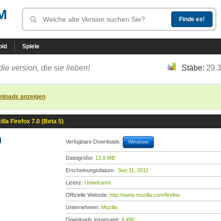
M
oid
Spiele
die version, die sie lieben!
Stäbe:
29.
nloads anzeigen
illa Firefox 7.0 (Beta 5)
)
Verfügbare Downloads:
Windows
Dateigröße:
13,9 MB
Erscheinungsdatum:
Sep 11, 2011
Lizenz:
Unbekannt
Offizielle Website:
http://www.mozilla.com/firefox
Unternehmen:
Mozilla
Downloads insgesamt:
9.490