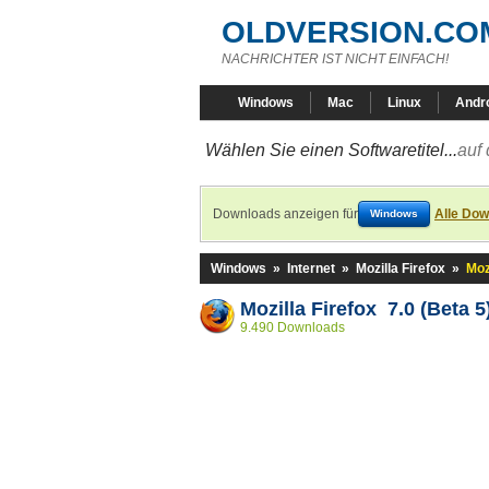
OLDVERSION.CO
NACHRICHTER IST NICHT EINFACH!
Windows
Mac
Linux
Andr
Wählen Sie einen Softwaretitel...
auf 
Downloads anzeigen für
Alle Dow
Windows
Windows
»
Internet
»
Mozilla Firefox
»
Moz
Mozilla Firefox 7.0 (Beta 5
9.490 Downloads