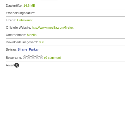
Dateigröße:
14,6 MB
Erscheinungsdatum:
Lizenz:
Unbekannt
Offizielle Website:
http://www.mozilla.com/firefox
Unternehmen:
Mozilla
Downloads insgesamt:
950
Beitrag:
Shane_Parkar
Bewertung:
(0 stimmen)
Anteil: