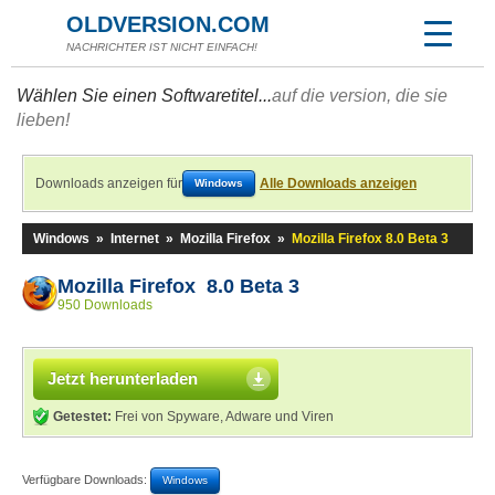
OLDVERSION.COM
NACHRICHTER IST NICHT EINFACH!
Wählen Sie einen Softwaretitel...
auf die version, die sie
lieben!
Downloads anzeigen für
Alle Downloads anzeigen
Windows
Windows
»
Internet
»
Mozilla Firefox
»
Mozilla Firefox 8.0 Beta 3
Mozilla Firefox 8.0 Beta 3
950 Downloads
Jetzt herunterladen
Getestet:
Frei von Spyware, Adware und Viren
Verfügbare Downloads:
Windows