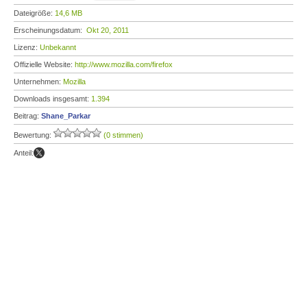
Dateigröße:
14,6 MB
Erscheinungsdatum:
Okt 20, 2011
Lizenz:
Unbekannt
Offizielle Website:
http://www.mozilla.com/firefox
Unternehmen:
Mozilla
Downloads insgesamt:
1.394
Beitrag:
Shane_Parkar
Bewertung:
(0 stimmen)
Anteil: