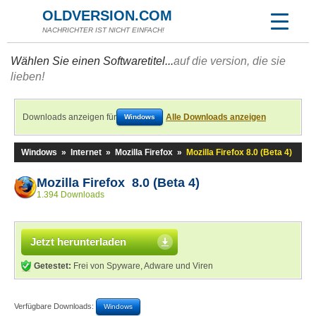
OLDVERSION.COM
NACHRICHTER IST NICHT EINFACH!
Wählen Sie einen Softwaretitel...
auf die version, die sie
lieben!
Downloads anzeigen für
Alle Downloads anzeigen
Windows
Windows
»
Internet
»
Mozilla Firefox
»
Mozilla Firefox 8.0 (Beta 4)
Mozilla Firefox 8.0 (Beta 4)
1.394 Downloads
Jetzt herunterladen
Getestet:
Frei von Spyware, Adware und Viren
Verfügbare Downloads:
Windows