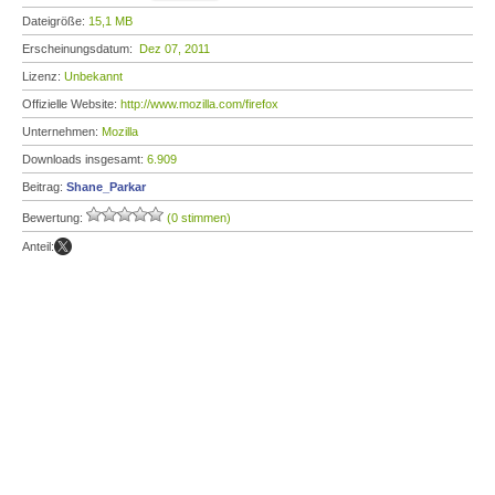
Dateigröße:
15,1 MB
Erscheinungsdatum:
Dez 07, 2011
Lizenz:
Unbekannt
Offizielle Website:
http://www.mozilla.com/firefox
Unternehmen:
Mozilla
Downloads insgesamt:
6.909
Beitrag:
Shane_Parkar
Bewertung:
(0 stimmen)
Anteil: