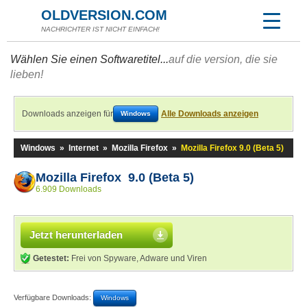
OLDVERSION.COM
NACHRICHTER IST NICHT EINFACH!
Wählen Sie einen Softwaretitel...
auf die version, die sie
lieben!
Downloads anzeigen für
Alle Downloads anzeigen
Windows
Windows
»
Internet
»
Mozilla Firefox
»
Mozilla Firefox 9.0 (Beta 5)
Mozilla Firefox 9.0 (Beta 5)
6.909 Downloads
Jetzt herunterladen
Getestet:
Frei von Spyware, Adware und Viren
Verfügbare Downloads:
Windows