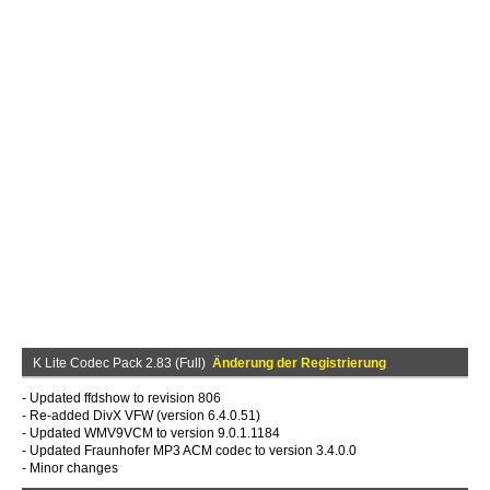
K Lite Codec Pack 2.83 (Full)
Änderung der Registrierung
- Updated ffdshow to revision 806
- Re-added DivX VFW (version 6.4.0.51)
- Updated WMV9VCM to version 9.0.1.1184
- Updated Fraunhofer MP3 ACM codec to version 3.4.0.0
- Minor changes