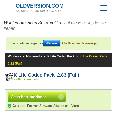
OLDVERSION.COM
NACHRICHTER IST NICHT EINFACH!
Wählen Sie einen Softwaretitel...
auf die version, die sie
lieben!
Downloads anzeigen für
Alle Downloads anzeigen
Windows
Windows
»
Multimedia
»
K Lite Codec Pack
»
K Lite Codec Pack
2.83 (Full)
K Lite Codec Pack 2.83 (Full)
9.482 Downloads
Jetzt herunterladen
Getestet:
Frei von Spyware, Adware und Viren