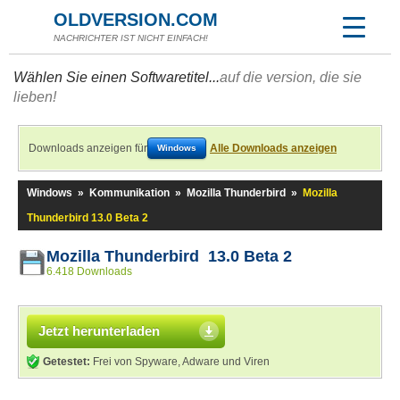
OLDVERSION.COM
NACHRICHTER IST NICHT EINFACH!
Wählen Sie einen Softwaretitel...
auf die version, die sie
lieben!
Downloads anzeigen für
Alle Downloads anzeigen
Windows
Windows
»
Kommunikation
»
Mozilla Thunderbird
»
Mozilla
Thunderbird 13.0 Beta 2
Mozilla Thunderbird 13.0 Beta 2
6.418 Downloads
Jetzt herunterladen
Getestet:
Frei von Spyware, Adware und Viren