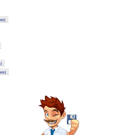
ows)
s)
ows)