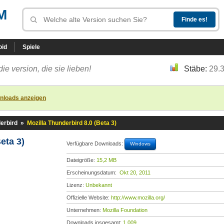
M
oid
Spiele
die version, die sie lieben!
Stäbe:
29.
nloads anzeigen
erbird
»
Mozilla Thunderbird 8.0 (Beta 3)
eta 3)
Verfügbare Downloads:
Windows
Dateigröße:
15,2 MB
Erscheinungsdatum:
Okt 20, 2011
Lizenz:
Unbekannt
Offizielle Website:
http://www.mozilla.org/
Unternehmen:
Mozilla Foundation
Downloads insgesamt:
1.009