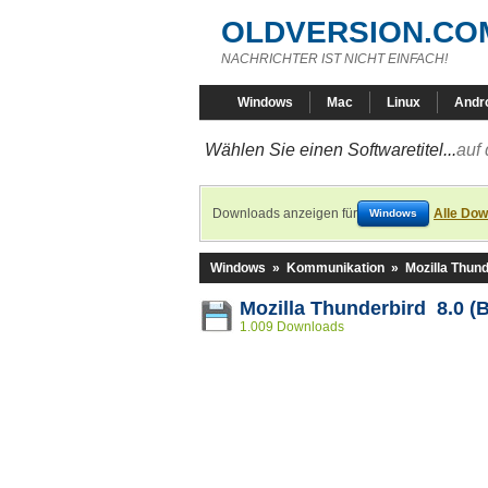
OLDVERSION.CO
NACHRICHTER IST NICHT EINFACH!
Windows
Mac
Linux
Andr
Wählen Sie einen Softwaretitel...
auf 
Downloads anzeigen für
Alle Dow
Windows
Windows
»
Kommunikation
»
Mozilla Thund
Mozilla Thunderbird 8.0 (B
1.009 Downloads