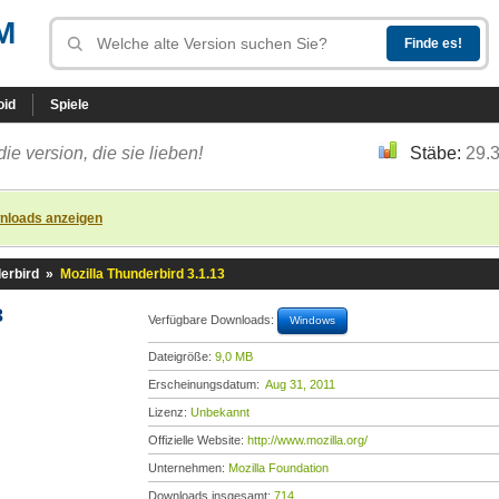
M
oid
Spiele
die version, die sie lieben!
Stäbe:
29.
nloads anzeigen
erbird
»
Mozilla Thunderbird 3.1.13
3
Verfügbare Downloads:
Windows
Dateigröße:
9,0 MB
Erscheinungsdatum:
Aug 31, 2011
Lizenz:
Unbekannt
Offizielle Website:
http://www.mozilla.org/
Unternehmen:
Mozilla Foundation
Downloads insgesamt:
714