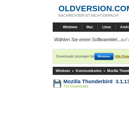
OLDVERSION.CO
NACHRICHTER IST NICHT EINFACH!
Windows
Mac
Linux
Andr
Wählen Sie einen Softwaretitel...
auf 
Downloads anzeigen für
Alle Dow
Windows
Windows
»
Kommunikation
»
Mozilla Thund
Mozilla Thunderbird 3.1.1
714 Downloads