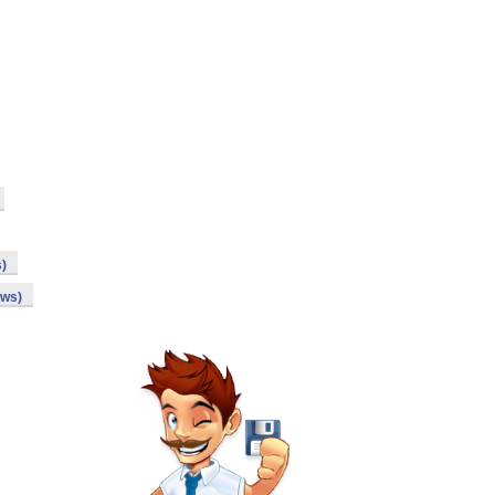
s)
ows)