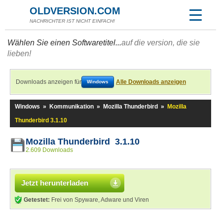
OLDVERSION.COM
NACHRICHTER IST NICHT EINFACH!
Wählen Sie einen Softwaretitel...
auf die version, die sie
lieben!
Downloads anzeigen für
Alle Downloads anzeigen
Windows
Windows
»
Kommunikation
»
Mozilla Thunderbird
»
Mozilla
Thunderbird 3.1.10
Mozilla Thunderbird 3.1.10
2.609 Downloads
Jetzt herunterladen
Getestet:
Frei von Spyware, Adware und Viren