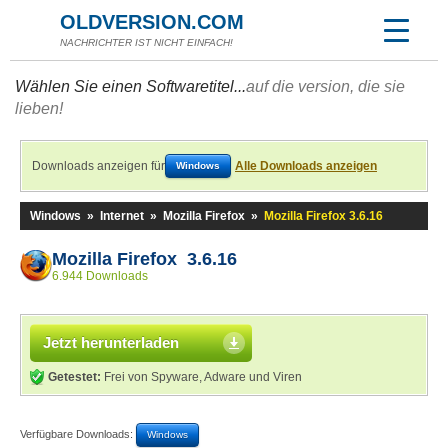
OLDVERSION.COM
NACHRICHTER IST NICHT EINFACH!
Wählen Sie einen Softwaretitel...
auf die version, die sie
lieben!
Downloads anzeigen für
Alle Downloads anzeigen
Windows
Windows
»
Internet
»
Mozilla Firefox
»
Mozilla Firefox 3.6.16
Mozilla Firefox 3.6.16
6.944 Downloads
Jetzt herunterladen
Getestet:
Frei von Spyware, Adware und Viren
Verfügbare Downloads:
Windows