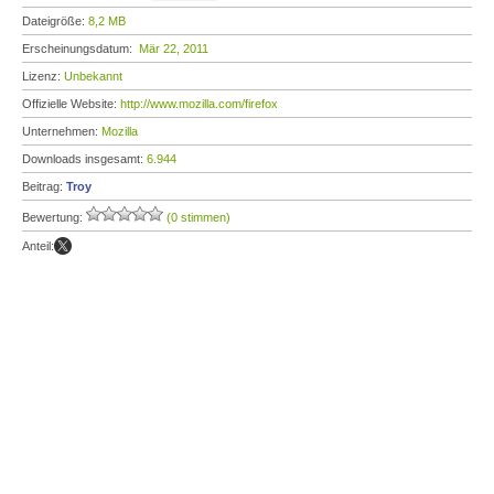
Dateigröße:
8,2 MB
Erscheinungsdatum:
Mär 22, 2011
Lizenz:
Unbekannt
Offizielle Website:
http://www.mozilla.com/firefox
Unternehmen:
Mozilla
Downloads insgesamt:
6.944
Beitrag:
Troy
Bewertung:
(0 stimmen)
Anteil: