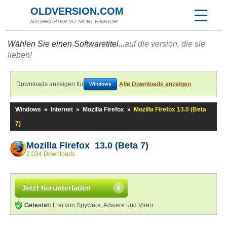
OLDVERSION.COM
NACHRICHTER IST NICHT EINFACH!
Wählen Sie einen Softwaretitel...
auf die version, die sie
lieben!
Downloads anzeigen für
Alle Downloads anzeigen
Windows
Windows
»
Internet
»
Mozilla Firefox
»
Mozilla Firefox 13.0 (Beta
7)
Mozilla Firefox 13.0 (Beta 7)
2.034 Downloads
Jetzt herunterladen
Getestet:
Frei von Spyware, Adware und Viren