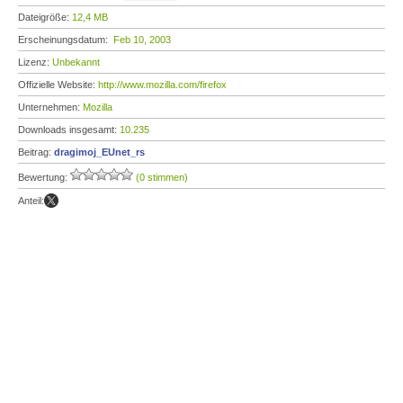
Dateigröße:
12,4 MB
Erscheinungsdatum:
Feb 10, 2003
Lizenz:
Unbekannt
Offizielle Website:
http://www.mozilla.com/firefox
Unternehmen:
Mozilla
Downloads insgesamt:
10.235
Beitrag:
dragimoj_EUnet_rs
Bewertung:
(0 stimmen)
Anteil: