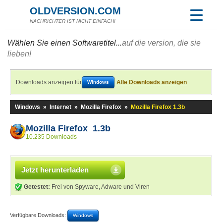
OLDVERSION.COM
NACHRICHTER IST NICHT EINFACH!
Wählen Sie einen Softwaretitel...
auf die version, die sie
lieben!
Downloads anzeigen für
Alle Downloads anzeigen
Windows
Windows
»
Internet
»
Mozilla Firefox
»
Mozilla Firefox 1.3b
Mozilla Firefox 1.3b
10.235 Downloads
Jetzt herunterladen
Getestet:
Frei von Spyware, Adware und Viren
Verfügbare Downloads:
Windows