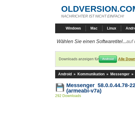
OLDVERSION.CO
NACHRICHTER IST NICHT EINFACH!
Windows
Mac
Linux
Andr
Wählen Sie einen Softwaretitel...
auf 
Downloads anzeigen für
Alle Down
Android
Android
»
Kommunikation
»
Messenger
»
Messenger 58.0.0.44.78-2
(armeabi-v7a)
292 Downloads