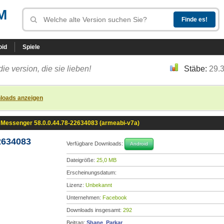
M
oid
Spiele
die version, die sie lieben!
Stäbe:
29.
loads anzeigen
Messenger 58.0.0.44.78-22634083 (armeabi-v7a)
2634083
Verfügbare Downloads:
Android
Dateigröße:
25,0 MB
Erscheinungsdatum:
Lizenz:
Unbekannt
Unternehmen:
Facebook
Downloads insgesamt:
292
Beitrag:
Shane_Parkar