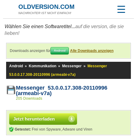
OLDVERSION.COM
NACHRICHTER IST NICHT EINFACH!
Wählen Sie einen Softwaretitel...
auf die version, die sie
lieben!
Downloads anzeigen für
Alle Downloads anzeigen
Android
Android
»
Kommunikation
»
Messenger
»
Messenger
53.0.0.17.308-20110996 (armeabi-v7a)
Messenger 53.0.0.17.308-20110996
(armeabi-v7a)
205 Downloads
Jetzt herunterladen
Getestet:
Frei von Spyware, Adware und Viren