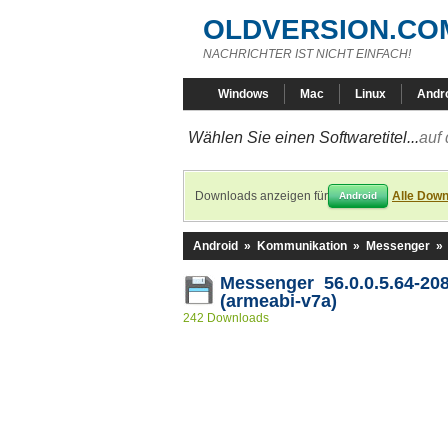
OLDVERSION.CO
NACHRICHTER IST NICHT EINFACH!
Windows
Mac
Linux
Andr
Wählen Sie einen Softwaretitel...
auf 
Downloads anzeigen für
Alle Down
Android
Android
»
Kommunikation
»
Messenger
»
Messenger 56.0.0.5.64-20
(armeabi-v7a)
242 Downloads