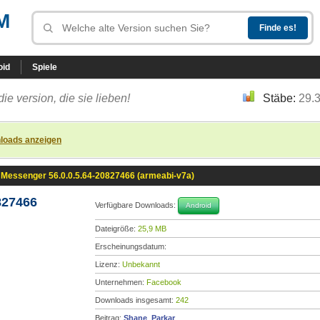
M
oid
Spiele
die version, die sie lieben!
Stäbe:
29.
loads anzeigen
Messenger 56.0.0.5.64-20827466 (armeabi-v7a)
827466
Verfügbare Downloads:
Android
Dateigröße:
25,9 MB
Erscheinungsdatum:
Lizenz:
Unbekannt
Unternehmen:
Facebook
Downloads insgesamt:
242
Beitrag:
Shane_Parkar