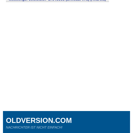
OLDVERSION.COM
NACHRICHTER IST NICHT EINFACH!