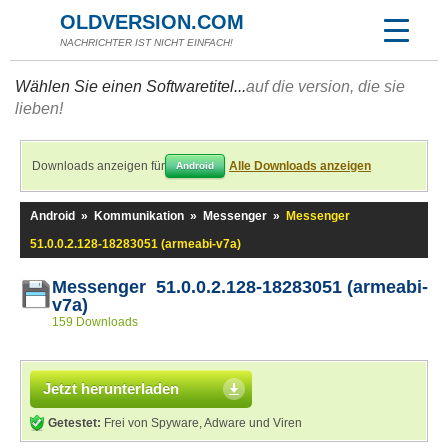
OLDVERSION.COM
NACHRICHTER IST NICHT EINFACH!
Wählen Sie einen Softwaretitel...
auf die version, die sie
lieben!
Downloads anzeigen für
Alle Downloads anzeigen
Android
Android
»
Kommunikation
»
Messenger
»
Messenger
51.0.0.2.128-18283051 (armeabi-v7a)
Messenger 51.0.0.2.128-18283051 (armeabi-
v7a)
159 Downloads
Jetzt herunterladen
Getestet:
Frei von Spyware, Adware und Viren