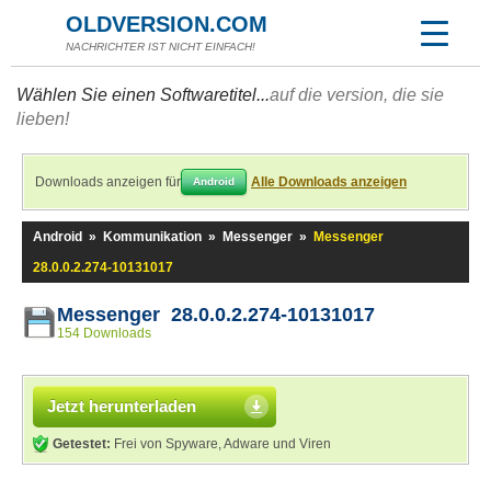
OLDVERSION.COM
NACHRICHTER IST NICHT EINFACH!
Wählen Sie einen Softwaretitel...
auf die version, die sie
lieben!
Downloads anzeigen für
Alle Downloads anzeigen
Android
Android
»
Kommunikation
»
Messenger
»
Messenger
28.0.0.2.274-10131017
Messenger 28.0.0.2.274-10131017
154 Downloads
Jetzt herunterladen
Getestet:
Frei von Spyware, Adware und Viren