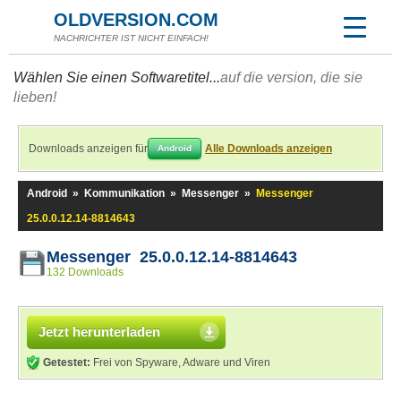
OLDVERSION.COM
NACHRICHTER IST NICHT EINFACH!
Wählen Sie einen Softwaretitel...
auf die version, die sie
lieben!
Downloads anzeigen für
Alle Downloads anzeigen
Android
Android
»
Kommunikation
»
Messenger
»
Messenger
25.0.0.12.14-8814643
Messenger 25.0.0.12.14-8814643
132 Downloads
Jetzt herunterladen
Getestet:
Frei von Spyware, Adware und Viren