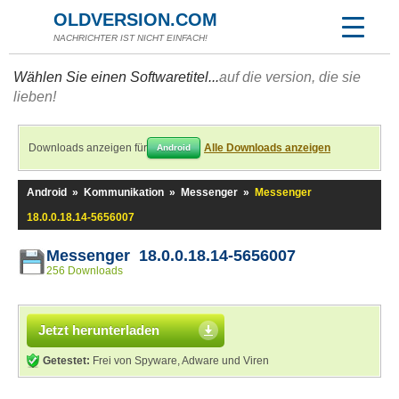
OLDVERSION.COM
NACHRICHTER IST NICHT EINFACH!
Wählen Sie einen Softwaretitel...
auf die version, die sie
lieben!
Downloads anzeigen für
Alle Downloads anzeigen
Android
Android
»
Kommunikation
»
Messenger
»
Messenger
18.0.0.18.14-5656007
Messenger 18.0.0.18.14-5656007
256 Downloads
Jetzt herunterladen
Getestet:
Frei von Spyware, Adware und Viren