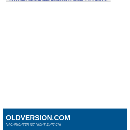
OLDVERSION.COM
NACHRICHTER IST NICHT EINFACH!