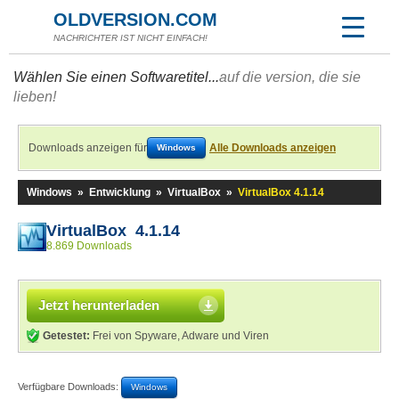
OLDVERSION.COM
NACHRICHTER IST NICHT EINFACH!
Wählen Sie einen Softwaretitel...
auf die version, die sie
lieben!
Downloads anzeigen für
Alle Downloads anzeigen
Windows
Windows
»
Entwicklung
»
VirtualBox
»
VirtualBox 4.1.14
VirtualBox 4.1.14
8.869 Downloads
Jetzt herunterladen
Getestet:
Frei von Spyware, Adware und Viren
Verfügbare Downloads:
Windows