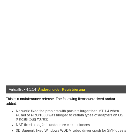
VirtualBox 4.1.14
Änderung der Registrierung
This is a maintenance release. The following items were fixed and/or
added:
Network: fixed the problem with packets larger than MTU-4 when
PCnet or PRO/1000 was bridged to certain types of adapters on OS
X hosts (bug #3783)
NAT: fixed a segfault under rare circumstances
3D Support: fixed Windows WDDM video driver crash for SMP guests