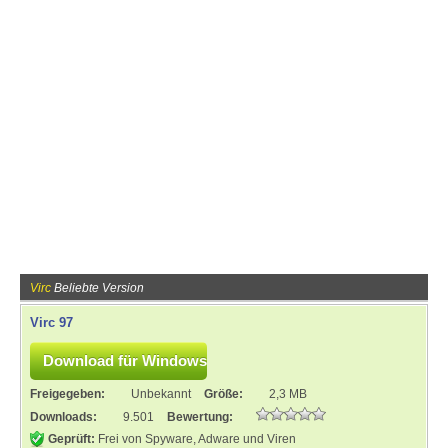
Virc
Beliebte Version
Virc 97
Freigegeben:
Unbekannt
Größe:
2,3 MB
Downloads:
9.501
Bewertung:
Geprüft:
Frei von Spyware, Adware und Viren