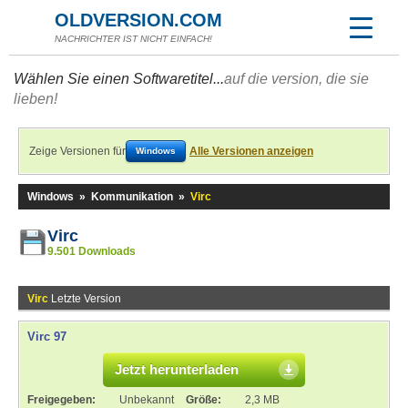
OLDVERSION.COM
NACHRICHTER IST NICHT EINFACH!
Wählen Sie einen Softwaretitel...
auf die version, die sie
lieben!
Zeige Versionen für
Alle Versionen anzeigen
Windows
Windows
»
Kommunikation
»
Virc
Virc
9.501 Downloads
Virc
Letzte Version
Virc 97
Jetzt herunterladen
Freigegeben:
Unbekannt
Größe:
2,3 MB