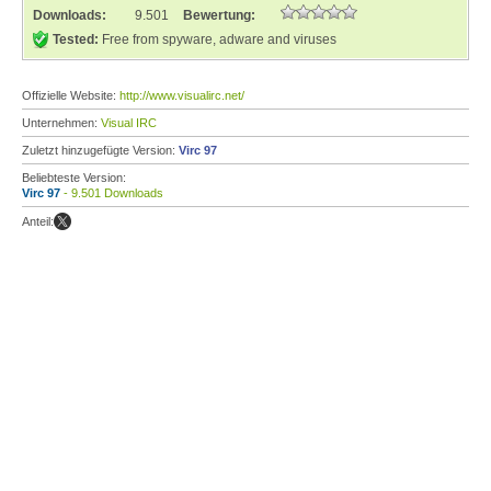
Downloads:
9.501
Bewertung:
Tested:
Free from spyware, adware and viruses
Offizielle Website:
http://www.visualirc.net/
Unternehmen:
Visual IRC
Zuletzt hinzugefügte Version:
Virc 97
Beliebteste Version:
Virc 97
- 9.501 Downloads
Anteil: