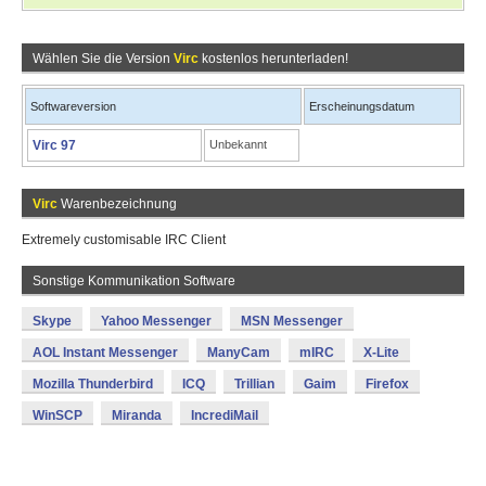
Wählen Sie die Version
Virc
kostenlos herunterladen!
Softwareversion
Erscheinungsdatum
Virc 97
Unbekannt
Virc
Warenbezeichnung
Extremely customisable IRC Client
Sonstige Kommunikation Software
Skype
Yahoo Messenger
MSN Messenger
AOL Instant Messenger
ManyCam
mIRC
X-Lite
Mozilla Thunderbird
ICQ
Trillian
Gaim
Firefox
WinSCP
Miranda
IncrediMail