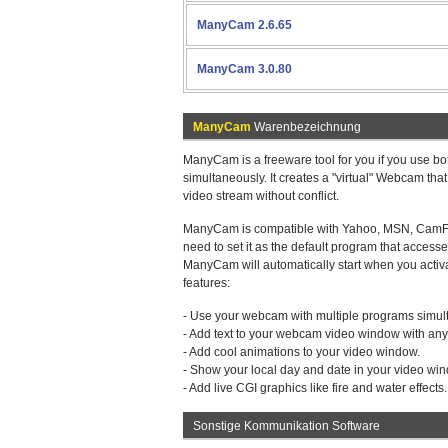
ManyCam 2.6.65
ManyCam 3.0.80
ManyCam
Warenbezeichnung
ManyCam is a freeware tool for you if you use b
simultaneously. It creates a "virtual" Webcam that 
video stream without conflict.
ManyCam is compatible with Yahoo, MSN, CamFro
need to set it as the default program that access
ManyCam will automatically start when you activ
features:
- Use your webcam with multiple programs simul
- Add text to your webcam video window with any 
- Add cool animations to your video window.
- Show your local day and date in your video wi
- Add live CGI graphics like fire and water effect
Sonstige Kommunikation Software