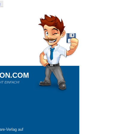
d
ION.COM
HT EINFACH!
re-Verlag auf