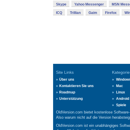
Skype
Yahoo Messenger
MSN Mess
ICQ
Trillian
Gaim
Firefox
Wi
Site Links
Kategorie
Über uns
Window
Kontaktieren Sie uns
Mac
Roadmap
Linux
Unterstützung
Android
Spiele
OldVersion.com bietet kostenlose Software
Also warum nicht auf die Version herabsteige
OldVersion.com ist ein unabhängiges Softwa