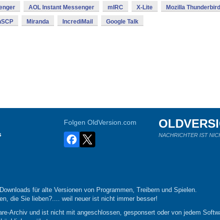
enger
AOL Instant Messenger
mIRC
X-Lite
Mozilla Thunderbir
nSCP
Miranda
IncrediMail
Google Talk
OLDVERS
Folgen OldVersion.com
s
NACHRICHTER IST NIC
-Downloads für alte Versionen von Programmen, Treibern und Spielen.
n, die Sie lieben?.... weil neuer ist nicht immer besser!
re-Archiv und ist nicht mit angeschlossen, gesponsert oder von jedem Softwa