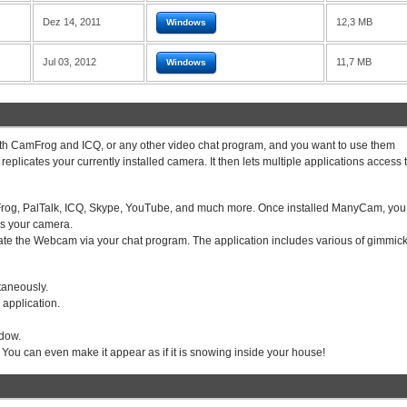
Dez 14, 2011
12,3 MB
Windows
Jul 03, 2012
11,7 MB
Windows
oth CamFrog and ICQ, or any other video chat program, and you want to use them
replicates your currently installed camera. It then lets multiple applications access 
g, PalTalk, ICQ, Skype, YouTube, and much more. Once installed ManyCam, you 
es your camera.
ate the Webcam via your chat program. The application includes various of gimmic
taneously.
application.
ndow.
s. You can even make it appear as if it is snowing inside your house!