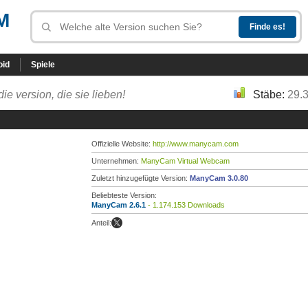
M
oid
Spiele
die version, die sie lieben!
Stäbe:
29.
Offizielle Website:
http://www.manycam.com
Unternehmen:
ManyCam Virtual Webcam
Zuletzt hinzugefügte Version:
ManyCam 3.0.80
Beliebteste Version:
ManyCam 2.6.1
- 1.174.153 Downloads
Anteil: