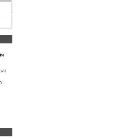
the
will
ky