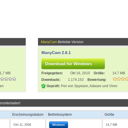
ManyCam
Beliebte Version
ManyCam 2.6.1
1,7 MB
Freigegeben:
Okt 16, 2010
Größe:
14,7 MB
Downloads:
1.174.153
Bewertung:
ren
Geprüft:
Frei von Spyware, Adware und Viren
erunterladen!
Erscheinungsdatum
Betriebssystem
Größe
Okt 11, 2006
14,7 MB
Windows