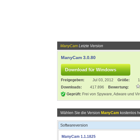
ManyCam
Letzte Version
ManyCam 3.0.80
Freigegeben:
Jul 03, 2012
Größe:
1
Downloads:
417.896
Bewertung:
Geprüft:
Frei von Spyware, Adware und Vi
Wählen Sie die Version
ManyCam
kostenlos h
Softwareversion
ManyCam 1.1.1825