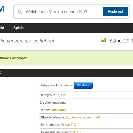
M
oid
Spiele
die version, die sie lieben!
Stäbe:
29.
nloads anzeigen
97
Verfügbare Downloads:
Windows
Dateigröße:
2,3 MB
Erscheinungsdatum:
Lizenz:
Unbekannt
Offizielle Website:
http://www.visualirc.net/
Unternehmen:
Visual IRC
Downloads insgesamt:
9.501