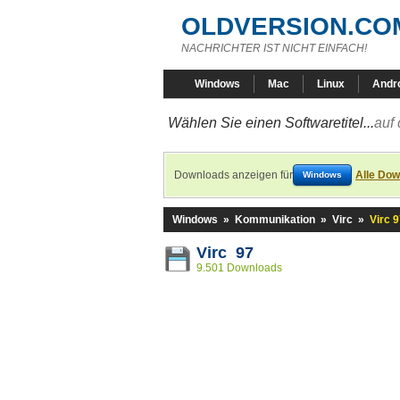
OLDVERSION.CO
NACHRICHTER IST NICHT EINFACH!
Windows
Mac
Linux
Andr
Wählen Sie einen Softwaretitel...
auf 
Downloads anzeigen für
Alle Dow
Windows
Windows
»
Kommunikation
»
Virc
»
Virc 
Virc 97
9.501 Downloads