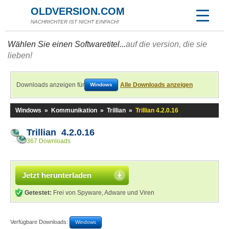
OLDVERSION.COM
NACHRICHTER IST NICHT EINFACH!
Wählen Sie einen Softwaretitel...
auf die version, die sie
lieben!
Downloads anzeigen für
Alle Downloads anzeigen
Windows
Windows
»
Kommunikation
»
Trillian
»
Trillian 4.2.0.16
Trillian 4.2.0.16
367 Downloads
Jetzt herunterladen
Getestet:
Frei von Spyware, Adware und Viren
Verfügbare Downloads:
Windows