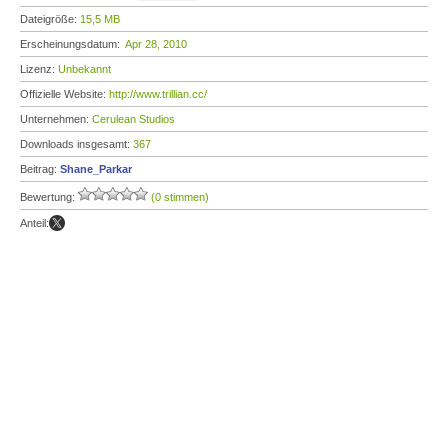
Dateigröße:
15,5 MB
Erscheinungsdatum:
Apr 28, 2010
Lizenz:
Unbekannt
Offizielle Website:
http://www.trillian.cc/
Unternehmen:
Cerulean Studios
Downloads insgesamt:
367
Beitrag:
Shane_Parkar
Bewertung:
(0 stimmen)
Anteil: