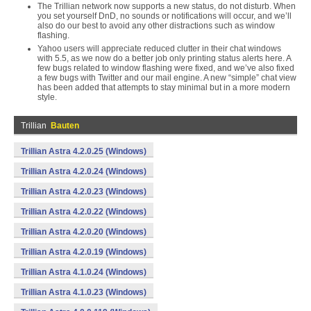
The Trillian network now supports a new status, do not disturb. When
you set yourself DnD, no sounds or notifications will occur, and we’ll
also do our best to avoid any other distractions such as window
flashing.
Yahoo users will appreciate reduced clutter in their chat windows
with 5.5, as we now do a better job only printing status alerts here. A
few bugs related to window flashing were fixed, and we’ve also fixed
a few bugs with Twitter and our mail engine. A new “simple” chat view
has been added that attempts to stay minimal but in a more modern
style.
Trillian
Bauten
Trillian Astra 4.2.0.25 (Windows)
Trillian Astra 4.2.0.24 (Windows)
Trillian Astra 4.2.0.23 (Windows)
Trillian Astra 4.2.0.22 (Windows)
Trillian Astra 4.2.0.20 (Windows)
Trillian Astra 4.2.0.19 (Windows)
Trillian Astra 4.1.0.24 (Windows)
Trillian Astra 4.1.0.23 (Windows)