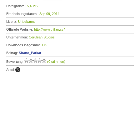
Dateigröße:
15,4 MB
Erscheinungsdatum:
Sep 09, 2014
Lizenz:
Unbekannt
Offizielle Website:
http://www.trillian.cc/
Unternehmen:
Cerulean Studios
Downloads insgesamt:
175
Beitrag:
Shane_Parkar
Bewertung:
(0 stimmen)
Anteil: