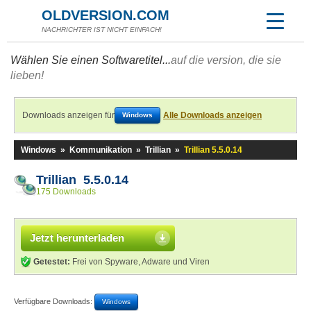
OLDVERSION.COM
NACHRICHTER IST NICHT EINFACH!
Wählen Sie einen Softwaretitel...
auf die version, die sie
lieben!
Downloads anzeigen für
Alle Downloads anzeigen
Windows
Windows
»
Kommunikation
»
Trillian
»
Trillian 5.5.0.14
Trillian 5.5.0.14
175 Downloads
Jetzt herunterladen
Getestet:
Frei von Spyware, Adware und Viren
Verfügbare Downloads:
Windows