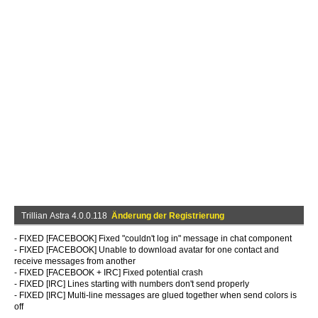
Trillian Astra 4.0.0.118
Änderung der Registrierung
- FIXED [FACEBOOK] Fixed "couldn't log in" message in chat component
- FIXED [FACEBOOK] Unable to download avatar for one contact and
receive messages from another
- FIXED [FACEBOOK + IRC] Fixed potential crash
- FIXED [IRC] Lines starting with numbers don't send properly
- FIXED [IRC] Multi-line messages are glued together when send colors is
off