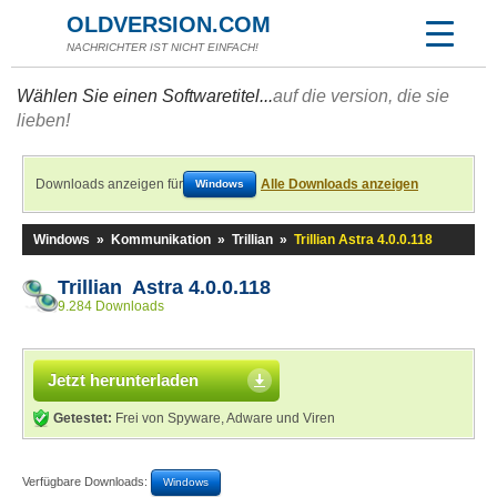
OLDVERSION.COM
NACHRICHTER IST NICHT EINFACH!
Wählen Sie einen Softwaretitel...
auf die version, die sie
lieben!
Downloads anzeigen für
Alle Downloads anzeigen
Windows
Windows
»
Kommunikation
»
Trillian
»
Trillian Astra 4.0.0.118
Trillian Astra 4.0.0.118
9.284 Downloads
Jetzt herunterladen
Getestet:
Frei von Spyware, Adware und Viren
Verfügbare Downloads:
Windows