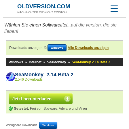
OLDVERSION.COM
NACHRICHTER IST NICHT EINFACH!
Wählen Sie einen Softwaretitel...
auf die version, die sie
lieben!
Downloads anzeigen für
Alle Downloads anzeigen
Windows
Windows
»
Internet
»
SeaMonkey
»
SeaMonkey 2.14 Beta 2
SeaMonkey 2.14 Beta 2
2.546 Downloads
Jetzt herunterladen
Getestet:
Frei von Spyware, Adware und Viren
Verfügbare Downloads:
Windows