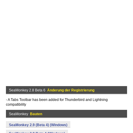
SeaMonkey 2.8 Beta 6
Änderung der Registrierung
- A Tabs Toolbar has been added for Thunderbird and Lightning
compatibility
SeaMonkey
Bauten
SeaMonkey 2.9 (Beta 4) (Windows)