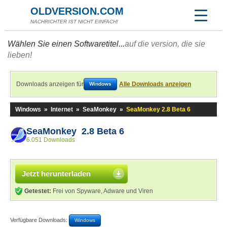
OLDVERSION.COM
NACHRICHTER IST NICHT EINFACH!
Wählen Sie einen Softwaretitel...
auf die version, die sie
lieben!
Downloads anzeigen für
Alle Downloads anzeigen
Windows
Windows
»
Internet
»
SeaMonkey
»
SeaMonkey 2.8 Beta 6
SeaMonkey 2.8 Beta 6
6.051 Downloads
Jetzt herunterladen
Getestet:
Frei von Spyware, Adware und Viren
Verfügbare Downloads:
Windows