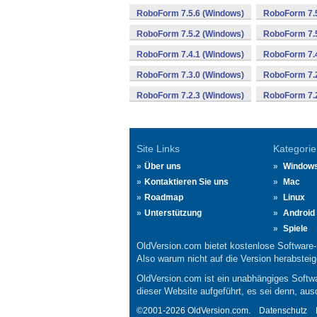
RoboForm 7.5.6 (Windows)
RoboForm 7.5
RoboForm 7.5.2 (Windows)
RoboForm 7.5
RoboForm 7.4.1 (Windows)
RoboForm 7.
RoboForm 7.3.0 (Windows)
RoboForm 7.2
RoboForm 7.2.3 (Windows)
RoboForm 7.2
Site Links
Kategorie
Über uns
Window
Kontaktieren Sie uns
Mac
Roadmap
Linux
Unterstützung
Android
Spiele
OldVersion.com bietet kostenlose Software
Also warum nicht auf die Version herabsteige
OldVersion.com ist ein unabhängiges Softwa
dieser Website aufgeführt, es sei denn, aus
©2001-2026 OldVersion.com.
Datenschutz