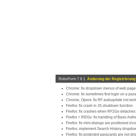
RoboForm 7.6.1
Änderung der Registrierung
Chrome: fix dropdown menus of web page
Chrome: fix sometimes first login on a pass
Chrome, Opera: fix RF autoupdate not wor
Firefox: fix crash in JS shutdown function.
Firefox: fix crashes when RF2Go detaches 
Firefox + Rf2Go: fix handling of Basic Authe
Firefox: fix mini-dialogs are positioned in
Firefox: implement Search History dropdow
Firefox: fix protected passcards are not sho