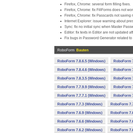
Firefox, Chrome: several form filling fixes.
Firefox, Chrome: fix FillForms does not work
Firefox, Chrome: fix Passcards not saving 
Internet Explorer: issue warning about pre
Sync: fix no initial sync when Master Pass
Editor: fix texts in Editor are not update
Fix bugs in Password Generator related to 
RoboForm
Bauten
RoboForm 7.8.6.5 (Windows)
RoboForm 7
RoboForm 7.8.4.6 (Windows)
RoboForm 7
RoboForm 7.8.3.5 (Windows)
RoboForm 7
RoboForm 7.7.9.9 (Windows)
RoboForm 7
RoboForm 7.7.7.1 (Windows)
RoboForm 7
RoboForm 7.7.3 (Windows)
RoboForm 7.7
RoboForm 7.6.9 (Windows)
RoboForm 7.6
RoboForm 7.6.6 (Windows)
RoboForm 7.6
RoboForm 7.6.2 (Windows)
RoboForm 7.6