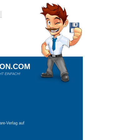
ION.COM
HT EINFACH!
re-Verlag auf