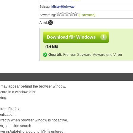
Beitrag:
MisterHighway
Bewertung:
(0 stimmen)
Anteil:
Download für Windows
(7,6 MB)
Geprüft:
Frei von Spyware, Adware und Viren
 may appear behind the browser window.
card in a window fails.
king.
from Firefox.
ntication.
correctly when browser window is not active.
n, selection search.
wn in AutoFill dialog until MP is entered.