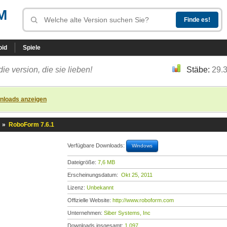
M
oid
Spiele
die version, die sie lieben!
Stäbe:
29.
nloads anzeigen
»
RoboForm 7.6.1
Verfügbare Downloads:
Windows
Dateigröße:
7,6 MB
Erscheinungsdatum:
Okt 25, 2011
Lizenz:
Unbekannt
Offizielle Website:
http://www.roboform.com
Unternehmen:
Siber Systems, Inc
Downloads insgesamt:
1.097