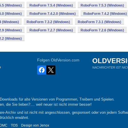
.5 (Windows)
RoboForm 7.5.4 (Windows)
RoboForm 7.5.3 (Windows)
.0 (Windows)
RoboForm 7.4.2.0 (Windows)
RoboForm 7.4.2 (Windows)
4 (Windows)
RoboForm 7.3.2 (Windows)
RoboForm 7.3.1 (Windows)
.9 (Windows)
RoboForm 7.2.7 (Windows)
RoboForm 7.2.6 (Windows)
.2 (Windows)
OLDVERS
Folgen OldVersion.com
s
NACHRICHTER IST NIC
-Downloads für alte Versionen von Programmen, Treibern und Spielen.
n, die Sie lieben?.... weil neuer ist nicht immer besser!
re-Archiv und ist nicht mit angeschlossen, gesponsert oder von jedem Softwa
drücklich erwähnt.
DMC
TOS
Design von
Jenox