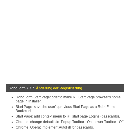
RoboForm 7.7.7
Änderung der Registrierung
RoboForm Start Page: offer to make RF Start Page browser's home
page in installer.
Start Page: save the user's previous Start Page as a RoboForm
Bookmark.
Start Page: add context menu to RF start page Logins (passcards).
Chrome: change defaults to: Popup Toolbar - On, Lower Toolbar - Off.
Chrome, Opera: implement AutoFill for passcards.