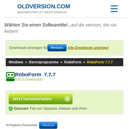
OLDVERSION.COM
NACHRICHTER IST NICHT EINFACH!
Wählen Sie einen Softwaretitel...
auf die version, die sie
lieben!
Downloads anzeigen für
Alle Downloads anzeigen
Windows
Windows
»
Dienstprogramme
»
RoboForm
»
RoboForm 7.7.7
RoboForm 7.7.7
4.813 Downloads
Jetzt herunterladen
Getestet:
Frei von Spyware, Adware und Viren
Verfügbare Downloads:
Windows