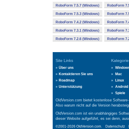
RoboForm 7.5.7 (Windows)
RoboForm 7.5
RoboForm 7.5.3 (Windows)
RoboForm 7.5
RoboForm 7.4.2 (Windows)
RoboForm 7.4
RoboForm 7.3.1 (Windows)
RoboForm 7.3
RoboForm 7.2.6 (Windows)
RoboForm 7.2
Site Links
Kategorie
Über uns
Window
Kontaktieren Sie uns
Mac
Roadmap
Linux
Unterstützung
Android
Spiele
OldVersion.com bietet kostenlose Software
Also warum nicht auf die Version herabsteige
OldVersion.com ist ein unabhängiges Softwa
dieser Website aufgeführt, es sei denn, aus
©2001-2026 OldVersion.com.
Datenschutz