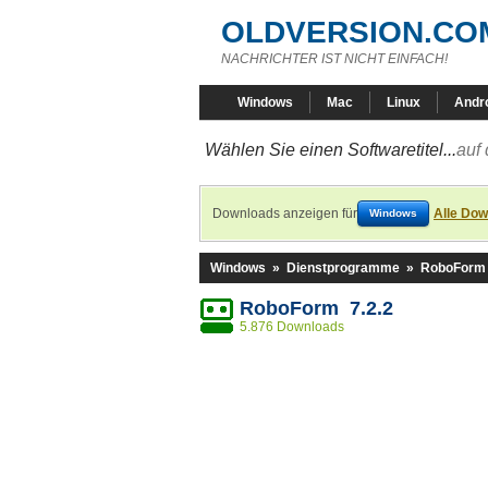
OLDVERSION.CO
NACHRICHTER IST NICHT EINFACH!
Windows
Mac
Linux
Andr
Wählen Sie einen Softwaretitel...
auf 
Downloads anzeigen für
Alle Dow
Windows
Windows
»
Dienstprogramme
»
RoboForm
RoboForm 7.2.2
5.876 Downloads