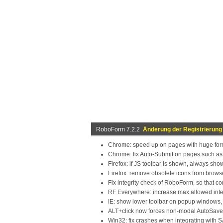
RoboForm 7.2.2
Änderung der Registrierung
Chrome: speed up on pages with huge for
Chrome: fix Auto-Submit on pages such as
Firefox: if JS toolbar is shown, always show f
Firefox: remove obsolete icons from brows
Fix integrity check of RoboForm, so that 
RF Everywhere: increase max allowed inte
IE: show lower toolbar on popup windows, 
ALT+click now forces non-modal AutoSave 
Win32: fix crashes when integrating with S