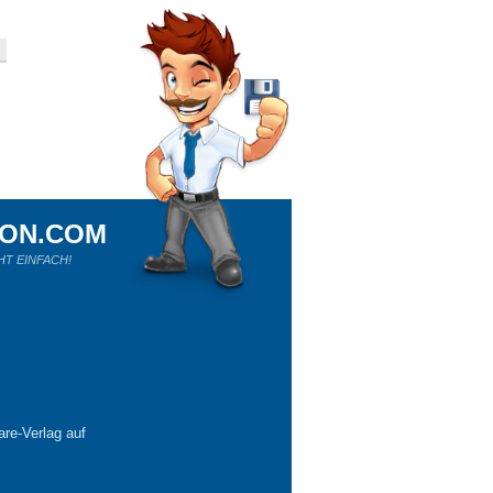
ION.COM
HT EINFACH!
re-Verlag auf