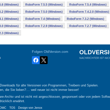
.6 (Windows)
RoboForm 7.5.5 (Windows)
RoboForm 7.5.4 (Windows)
.2 (Windows)
RoboForm 7.5.0 (Windows)
RoboForm 7.4.2.0 (Windows)
.1 (Windows)
RoboForm 7.4 (Windows)
RoboForm 7.3.2 (Windows)
.0 (Windows)
RoboForm 7.2.9 (Windows)
RoboForm 7.2.7 (Windows)
.3 (Windows)
OLDVERS
Folgen OldVersion.com
s
NACHRICHTER IST NIC
-Downloads für alte Versionen von Programmen, Treibern und Spielen.
n, die Sie lieben?.... weil neuer ist nicht immer besser!
re-Archiv und ist nicht mit angeschlossen, gesponsert oder von jedem Softwa
drücklich erwähnt.
DMC
TOS
Design von
Jenox