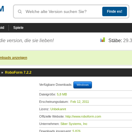
M
oid
Spiele
die version, die sie lieben!
Stäbe:
29.
nloads anzeigen
»
RoboForm 7.2.2
Verfügbare Downloads:
Windows
Dateigröße:
5,8 MB
Erscheinungsdatum:
Feb 12, 2011
Lizenz:
Unbekannt
Offizielle Website:
http://www.roboform.com
Unternehmen:
Siber Systems, Inc
Downloads insgesamt:
5.876