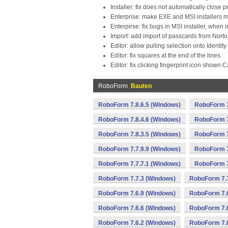
Installer: fix does not automatically close 
Enterprise: make EXE and MSI installers mo
Enterpirse: fix bugs in MSI installer, when 
Import: add import of passcards from Norton
Editor: allow pulling selection onto Identit
Editor: fix squares at the end of the lines.
Editor: fix clicking fingerprint icon show
RoboForm
Bauten
RoboForm 7.8.6.5 (Windows)
RoboForm 7
RoboForm 7.8.4.6 (Windows)
RoboForm 7
RoboForm 7.8.3.5 (Windows)
RoboForm 7
RoboForm 7.7.9.9 (Windows)
RoboForm 7
RoboForm 7.7.7.1 (Windows)
RoboForm 7
RoboForm 7.7.3 (Windows)
RoboForm 7.7
RoboForm 7.6.9 (Windows)
RoboForm 7.6
RoboForm 7.6.6 (Windows)
RoboForm 7.6
RoboForm 7.6.2 (Windows)
RoboForm 7.6