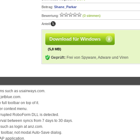
Beitrag:
Shane_Parkar
Bewertung:
(0 stimmen)
Anteil:
Download für Windows
(5,8 MB)
Geprüft:
Frei von Spyware, Adware und Viren
ms such as usairways.com.
 jetblue.com.
ull toolbar on top of it.
er context menu.
corrupted RoboForm DLL is detected.
rval between syncs from 7 days to 30 days.
such as login at anz.com.
toolbar, not modal Auto-Save dialog.
AP application.