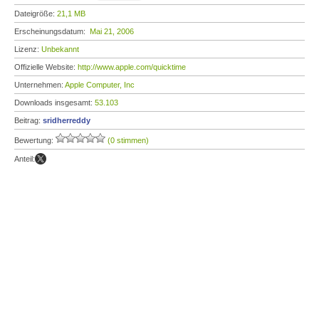
Dateigröße:
21,1 MB
Erscheinungsdatum:
Mai 21, 2006
Lizenz:
Unbekannt
Offizielle Website:
http://www.apple.com/quicktime
Unternehmen:
Apple Computer, Inc
Downloads insgesamt:
53.103
Beitrag:
sridherreddy
Bewertung:
(0 stimmen)
Anteil: