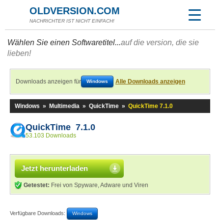
OLDVERSION.COM
NACHRICHTER IST NICHT EINFACH!
Wählen Sie einen Softwaretitel...
auf die version, die sie
lieben!
Downloads anzeigen für
Alle Downloads anzeigen
Windows
Windows
»
Multimedia
»
QuickTime
»
QuickTime 7.1.0
QuickTime 7.1.0
53.103 Downloads
Jetzt herunterladen
Getestet:
Frei von Spyware, Adware und Viren
Verfügbare Downloads:
Windows