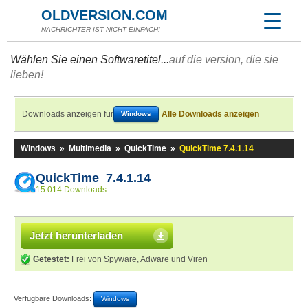
OLDVERSION.COM
NACHRICHTER IST NICHT EINFACH!
Wählen Sie einen Softwaretitel...
auf die version, die sie
lieben!
Downloads anzeigen für
Alle Downloads anzeigen
Windows
Windows
»
Multimedia
»
QuickTime
»
QuickTime 7.4.1.14
QuickTime 7.4.1.14
15.014 Downloads
Jetzt herunterladen
Getestet:
Frei von Spyware, Adware und Viren
Verfügbare Downloads:
Windows