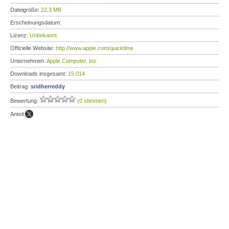
Dateigröße:
22,3 MB
Erscheinungsdatum:
Lizenz:
Unbekannt
Offizielle Website:
http://www.apple.com/quicktime
Unternehmen:
Apple Computer, Inc
Downloads insgesamt:
15.014
Beitrag:
sridherreddy
Bewertung:
(0 stimmen)
Anteil: