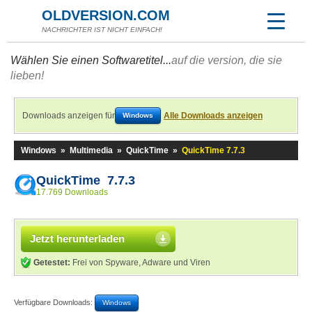
OLDVERSION.COM
NACHRICHTER IST NICHT EINFACH!
Wählen Sie einen Softwaretitel...
auf die version, die sie
lieben!
Downloads anzeigen für
Alle Downloads anzeigen
Windows
Windows
»
Multimedia
»
QuickTime
»
QuickTime 7.7.3
QuickTime 7.7.3
17.769 Downloads
Jetzt herunterladen
Getestet:
Frei von Spyware, Adware und Viren
Verfügbare Downloads:
Windows