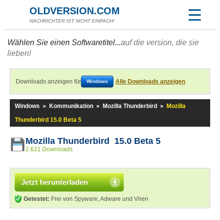
OLDVERSION.COM
NACHRICHTER IST NICHT EINFACH!
Wählen Sie einen Softwaretitel...
auf die version, die sie
lieben!
Downloads anzeigen für
Alle Downloads anzeigen
Windows
Windows
»
Kommunikation
»
Mozilla Thunderbird
»
Mozilla
Thunderbird 15.0 Beta 5
Mozilla Thunderbird 15.0 Beta 5
2.621 Downloads
Jetzt herunterladen
Getestet:
Frei von Spyware, Adware und Viren