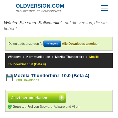
OLDVERSION.COM
NACHRICHTER IST NICHT EINFACH!
Wählen Sie einen Softwaretitel...
auf die version, die sie
lieben!
Downloads anzeigen für
Alle Downloads anzeigen
Windows
Windows
»
Kommunikation
»
Mozilla Thunderbird
»
Mozilla
Thunderbird 10.0 (Beta 4)
Mozilla Thunderbird 10.0 (Beta 4)
9.888 Downloads
Jetzt herunterladen
Getestet:
Frei von Spyware, Adware und Viren