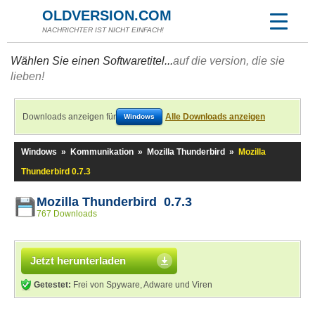
OLDVERSION.COM
NACHRICHTER IST NICHT EINFACH!
Wählen Sie einen Softwaretitel...
auf die version, die sie
lieben!
Downloads anzeigen für
Alle Downloads anzeigen
Windows
Windows
»
Kommunikation
»
Mozilla Thunderbird
»
Mozilla
Thunderbird 0.7.3
Mozilla Thunderbird 0.7.3
767 Downloads
Jetzt herunterladen
Getestet:
Frei von Spyware, Adware und Viren