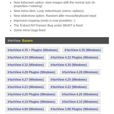
New fullscreen option: view images with the normal size (in
properties->viewing)
New menu item: Loop video/music (menu: options)
New slideshow option: Random after mouse/keyboard input
Improved cropping (undo is now possible) ;-)
The 'Extract AVI Frames'-Bug under WinNT is fixed
Some minor bugs fixed
IrfanView
Bauten
IrfanView 4.35 + Plugins (Windows)
IrfanView 4.35 (Windows)
IrfanView 4.33 (Windows)
IrfanView 4.32 Plugins (Windows)
IrfanView 4.32 (Windows)
IrfanView 4.30 (Windows)
IrfanView 4.28 Plugins (Windows)
IrfanView 4.28 (Windows)
IrfanView 4.27 (Windows)
IrfanView 4.25 (Windows)
IrfanView 4.23 (Windows)
IrfanView 4.22 (Windows)
IrfanView 4.20 Plugins (Windows)
IrfanView 4.20 (Windows)
IrfanView 4.10 Plugins (Windows)
IrfanView 4.10 (Windows)
IrfanView 4.00 (Windows)
IrfanView 3.98 Plugins (Windows)