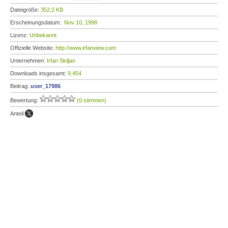
Dateigröße:
352,2 KB
Erscheinungsdatum:
Nov 10, 1998
Lizenz:
Unbekannt
Offizielle Website:
http://www.irfanview.com
Unternehmen:
Irfan Skiljan
Downloads insgesamt:
9.454
Beitrag:
user_17986
Bewertung:
(0 stimmen)
Anteil: