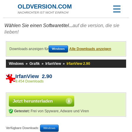
OLDVERSION.COM
NACHRICHTER IST NICHT EINFACH!
Wählen Sie einen Softwaretitel...
auf die version, die sie
lieben!
Downloads anzeigen für
Alle Downloads anzeigen
Windows
Windows
»
Grafik
»
IrfanView
»
IrfanView 2.90
IrfanView 2.90
9.454 Downloads
Jetzt herunterladen
Getestet:
Frei von Spyware, Adware und Viren
Verfügbare Downloads:
Windows