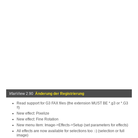
IrfanView 2.90
Änderung der Registrierung
Read support for G3 FAX files (the extension MUST BE *.g3 or *.G3
!!)
New effect: Pixelize
New effect: Fine Rotation
New menu item: Image->Effects->Setup (set parameters for effects)
All effects are now available for selections too :-) (selection or full
image)