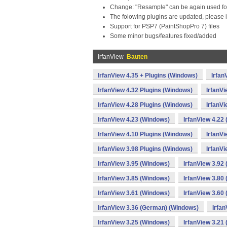
Change: "Resample" can be again used for
The folowing plugins are updated, please
Support for PSP7 (PaintShopPro 7) files
Some minor bugs/features fixed/added
IrfanView
Bauten
IrfanView 4.35 + Plugins (Windows)
Irfan
IrfanView 4.32 Plugins (Windows)
IrfanV
IrfanView 4.28 Plugins (Windows)
IrfanV
IrfanView 4.23 (Windows)
IrfanView 4.22
IrfanView 4.10 Plugins (Windows)
IrfanV
IrfanView 3.98 Plugins (Windows)
IrfanVi
IrfanView 3.95 (Windows)
IrfanView 3.92
IrfanView 3.85 (Windows)
IrfanView 3.80
IrfanView 3.61 (Windows)
IrfanView 3.60
IrfanView 3.36 (German) (Windows)
Irfa
IrfanView 3.25 (Windows)
IrfanView 3.21