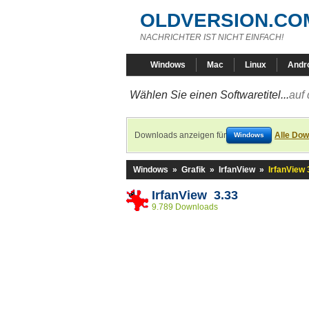
OLDVERSION.CO
NACHRICHTER IST NICHT EINFACH!
Windows
Mac
Linux
Andr
Wählen Sie einen Softwaretitel...
auf 
Downloads anzeigen für
Alle Dow
Windows
Windows
»
Grafik
»
IrfanView
»
IrfanView 
IrfanView 3.33
9.789 Downloads