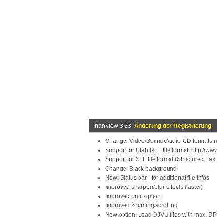
IrfanView 3.33
Änderung der Registrierung
Change: Video/Sound/Audio-CD formats mov
Support for Utah RLE file format: http://ww
Support for SFF file format (Structured Fax
Change: Black background
New: Status bar - for additional file infos
Improved sharpen/blur effects (faster)
Improved print option
Improved zooming/scrolling
New option: Load DJVU files with max. DPI