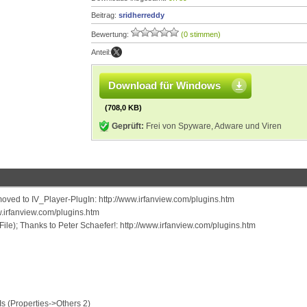
Beitrag:
sridherreddy
Bewertung:
(0 stimmen)
Anteil:
Download für Windows
(708,0 KB)
Geprüft:
Frei von Spyware, Adware und Viren
ed to IV_Player-PlugIn: http://www.irfanview.com/plugins.htm
w.irfanview.com/plugins.htm
 File); Thanks to Peter Schaefer!: http://www.irfanview.com/plugins.htm
s (Properties->Others 2)