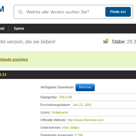
M
oid
Spiele
die version, die sie lieben!
Stäbe:
29.
nloads anzeigen
3.33
Verfügbare Downloads:
Windows
Dateigröße:
708,0 KB
Erscheinungsdatum:
Jan 22, 2001
Lizenz:
Unbekannt
Offizielle Website:
http://www.irfanview.com
Unternehmen:
Irfan Skiljan
Downloads insgesamt:
9.789