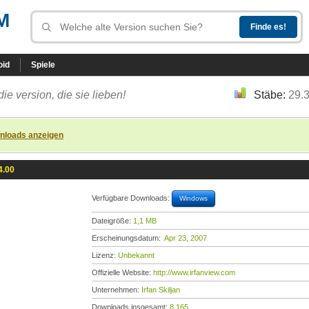
M
oid
Spiele
die version, die sie lieben!
Stäbe:
29.
nloads anzeigen
4.00
Verfügbare Downloads:
Windows
Dateigröße:
1,1 MB
Erscheinungsdatum:
Apr 23, 2007
Lizenz:
Unbekannt
Offizielle Website:
http://www.irfanview.com
Unternehmen:
Irfan Skiljan
Downloads insgesamt:
8.165