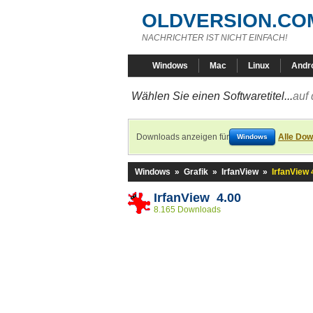
OLDVERSION.CO
NACHRICHTER IST NICHT EINFACH!
Windows
Mac
Linux
Andr
Wählen Sie einen Softwaretitel...
auf 
Downloads anzeigen für
Alle Dow
Windows
Windows
»
Grafik
»
IrfanView
»
IrfanView 
IrfanView 4.00
8.165 Downloads