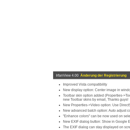
IrfanView 4.00
Änderung der Registrierung
Improved Vista compatibility
New display option: Center image in wind
Toolbar skin option added (Properties->To
new Toolbar skins by email, Thanks guys!
New Properties->Video option: Use Direct
New advanced batch option: Auto adjust c
"Enhance colors" can be now used on sele
New EXIF dialog button: Show in Google Ea
The EXIF dialog can stay displayed on sc