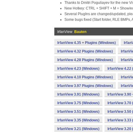
Thanks to Dmitri Poguliayev for the new Vi
New Hotkey: CTRL + SHIFT + M = Show/e
Several PlugIns are changed/updated, plea
Some bugs fixed (Start folder, RLE BMPs, 
IrfanView
Bauten
IrfanView 4.35 + Plugins (Windows)
Irfan
IrfanView 4.32 Plugins (Windows)
IrfanV
IrfanView 4.28 Plugins (Windows)
IrfanV
IrfanView 4.23 (Windows)
IrfanView 4.22
IrfanView 4.10 Plugins (Windows)
IrfanV
IrfanView 3.97 Plugins (Windows)
IrfanV
IrfanView 3.91 (Windows)
IrfanView 3.90
IrfanView 3.75 (Windows)
IrfanView 3.70
IrfanView 3.51 (Windows)
IrfanView 3.50
IrfanView 3.35 (Windows)
IrfanView 3.33
IrfanView 3.21 (Windows)
IrfanView 3.20