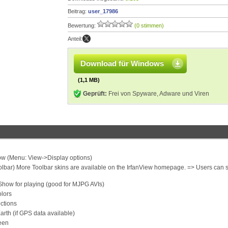
Beitrag:
user_17986
Bewertung:
(0 stimmen)
Anteil:
Download für Windows
(1,1 MB)
Geprüft:
Frei von Spyware, Adware und Viren
ow (Menu: View->Display options)
olbar) More Toolbar skins are available on the IrfanView homepage. => Users can 
Show for playing (good for MJPG AVIs)
olors
ctions
rth (if GPS data available)
reen