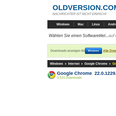
OLDVERSION.CO
NACHRICHTER IST NICHT EINFACH!
Windows
Mac
Linux
Andr
Wählen Sie einen Softwaretitel...
auf 
Downloads anzeigen für
Alle Dow
Windows
Windows
»
Internet
»
Google Chrome
»
Go
Google Chrome 22.0.1229.
3.510 Downloads