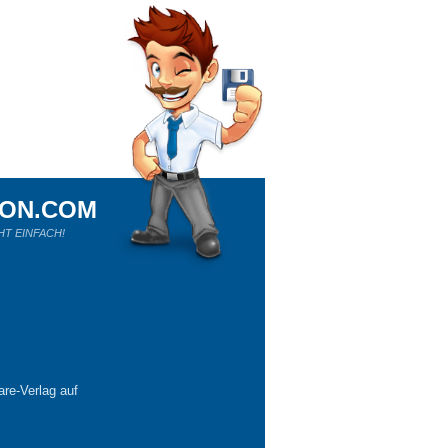
ION.COM
HT EINFACH!
re-Verlag auf