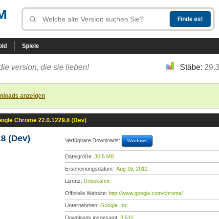
M
oid
Spiele
die version, die sie lieben!
Stäbe:
29.
nloads anzeigen
ogle Chrome 22.0.1229.8 (Dev)
8 (Dev)
Verfügbare Downloads:
Windows
Dateigröße:
30,5 MB
Erscheinungsdatum:
Aug 16, 2012
Lizenz:
Unbekannt
Offizielle Website:
http://www.google.com/chrome/
Unternehmen:
Google, Inc.
Downloads insgesamt:
3.510