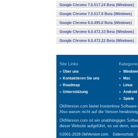
Google Chrome 7.0.517.24 Beta (Windows)
Google Chrome 7.0.517.0 Beta (Windows)
Google Chrome 6.0.495.0 Beta (Windows)
Google Chrome 6.0.472.33 Beta (Windows)
Google Chrome 6.0.472.22 Beta (Windows)
Site Links
Kategorie
Über uns
Window
Kontaktieren Sie uns
Mac
Roadmap
Linux
Unterstützung
Android
Spiele
OldVersion.com bietet kostenlose Software
Also warum nicht auf die Version herabsteige
OldVersion.com ist ein unabhängiges Softwa
dieser Website aufgeführt, es sei denn, aus
©2001-2026 OldVersion.com.
Datenschutz