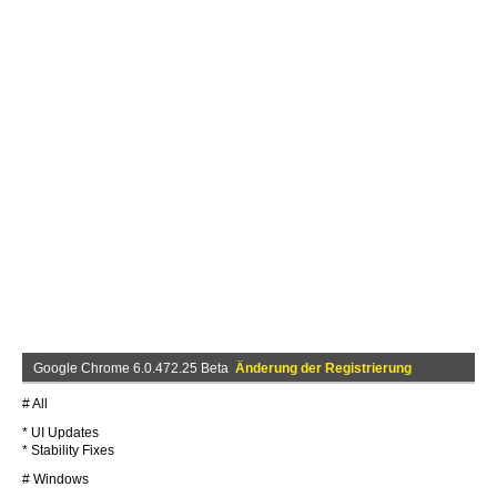
Google Chrome 6.0.472.25 Beta
Änderung der Registrierung
# All
* UI Updates
* Stability Fixes
# Windows