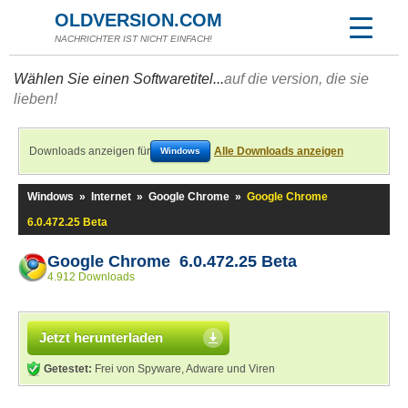
OLDVERSION.COM
NACHRICHTER IST NICHT EINFACH!
Wählen Sie einen Softwaretitel...
auf die version, die sie
lieben!
Downloads anzeigen für
Alle Downloads anzeigen
Windows
Windows
»
Internet
»
Google Chrome
»
Google Chrome
6.0.472.25 Beta
Google Chrome 6.0.472.25 Beta
4.912 Downloads
Jetzt herunterladen
Getestet:
Frei von Spyware, Adware und Viren